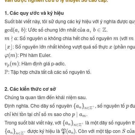
1. Các quy ước và ký hiệu
Suốt bài viết này, tôi sử dụng các ký hiệu với ý nghĩa được q
gcd
(
a
,
b
)
a
,
b
∈
Z
Z
: Ước số chung lớn nhất của
.
gcd
(
,
)
,
∈
a
b
a
b
m
∤
a
m
a
m
∤
: Số nguyên
không chia hết cho số nguyên
(với
m
a
a
m
m
⌊
x
⌋
x
: Số nguyên lớn nhất không vượt quá số thực
(phần ng
⌊
⌋
x
x
φ
(
m
)
: Phi hàm Euler.
(
)
φ
m
v
p
(
m
)
: Hàm định giá p-adic.
(
)
v
m
p
P
P
: Tập hợp chứa tất cả các số nguyên tố.
2. Các kiến thức cơ sở
Chúng ta quan tâm đến khái niệm sau.
{
a
n
}
n
∈
Z
+
p
Định nghĩa. Cho dãy số nguyên
, số nguyên tố
đư
{
}
a
p
+
Z
n
∈
n
p
∣
a
m
m
chỉ khi tồn tại chỉ số
sao cho
.
∣
m
p
a
m
{
a
n
}
n
∈
Z
+
Trong suốt bài viết này, với
là một dãy số nguyên th
{
}
a
+
Z
n
∈
n
{
a
n
}
n
∈
Z
+
P
(
a
n
)
S
được ký hiệu là
. Còn với một tập con
củ
{
}
(
)
a
P
a
S
+
Z
n
n
∈
n