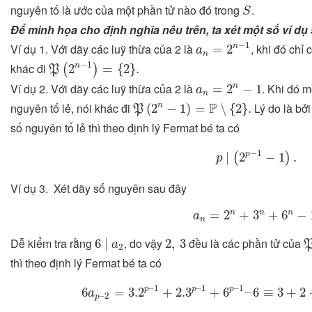
S
nguyên tố là ước của một phần tử nào đó trong
.
S
Để minh họa cho định nghĩa nêu trên, ta xét một số ví dụ 
a
n
=
2
n
−
1
−
1
Ví dụ 1. Với dãy các luỹ thừa của 2 là
, khi đó chỉ
n
=
2
a
n
P
(
2
n
−
1
)
=
{
2
}
.
−
1
khác đi
n
2
=
{
2
}
.
(
)
P
a
n
=
2
n
−
1
Ví dụ 2. Với dãy các luỹ thừa của 2 là
. Khi đó m
n
=
2
−
1
a
n
P
(
2
n
−
1
)
=
P
∖
{
2
}
.
P
nguyên tố lẻ, nói khác đi
Lý do là bởi
n
(
2
−
1
)
=
∖
{
2
}
.
P
số nguyên tố lẻ thì theo định lý Fermat bé ta có
p
∣
(
2
p
−
1
−
1
)
.
−
1
p
∣
2
−
1
.
(
)
p
Ví dụ 3. Xét dãy số nguyên sau đây
a
n
=
2
n
+
3
n
+
6
n
−
1.
n
n
n
=
2
+
3
+
6
−
a
n
6
∣
a
2
2
,
3
Dễ kiểm tra rằng
, do vậy
đều là các phần tử của
6
∣
2
,
3
a
2
thì theo định lý Fermat bé ta có
6
a
p
–
2
=
3.2
p
–
1
+
2.3
p
–
1
+
6
p
–
1
–
6
≡
3
+
–
1
–
1
–
1
p
p
p
6
=
3.2
+
2.3
+
6
–
6
≡
3
+
2
a
–
2
p