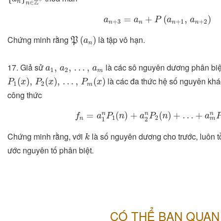
+
n
Z
∈
n
a
n
+
3
=
a
n
+
P
(
a
n
+
1
,
a
n
+
2
)
∀
=
+
(
,
)
a
a
P
a
a
+
3
+
1
+
2
n
n
n
n
P
(
a
n
)
Chứng minh rằng
là tập vô hạn.
(
)
P
a
n
a
1
,
a
2
,
…
,
a
m
17. Giả sử
là các sô nguyên dương phân biệ
,
,
…
,
a
a
a
1
2
m
P
1
(
x
)
,
P
2
(
x
)
,
…
,
P
m
(
x
)
là các đa thức hệ số nguyên khá
(
)
,
(
)
,
…
,
(
)
P
x
P
x
P
x
1
2
m
công thức
f
n
=
a
1
n
P
1
(
n
)
+
a
2
n
P
2
(
n
)
+
…
+
a
m
n
=
(
)
+
(
)
+
…
+
n
n
n
f
a
P
n
a
P
n
a
1
2
n
m
1
2
k
Chứng minh rằng, với
là số nguyên dương cho trước, luôn t
k
ước nguyên tố phân biệt.
CÓ THỂ BẠN QUAN