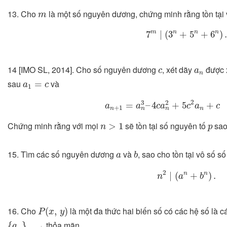
m
13. Cho
là một số nguyên dương, chứng minh rằng tồn tạ
m
7
m
∣
(
3
n
+
5
n
+
6
n
)
.
m
n
n
n
7
∣
(
3
+
5
+
6
)
c
a
n
14 [IMO SL, 2014]. Cho số nguyên dương
, xét dãy
được x
c
a
n
a
1
=
c
sau
và
=
a
c
1
a
n
+
1
=
a
n
3
–
4
c
a
n
2
+
5
c
2
a
n
+
c
2
3
2
=
–
4
+
5
+
a
a
c
a
c
a
c
+
1
n
n
n
n
n
>
1
p
Chứng minh rằng với mọi
sẽ tồn tại số nguyên tố
sao
>
1
n
p
b
a
15. Tìm các số nguyên dương
và
, sao cho tồn tại vô số 
a
b
n
2
∣
(
a
n
+
b
n
)
.
2
n
n
∣
(
+
)
.
n
a
b
P
(
x
,
y
)
16. Cho
là một đa thức hai biến số có các hệ số là 
(
,
)
P
x
y
{
a
n
}
n
∈
Z
+
thỏa mãn
{
}
a