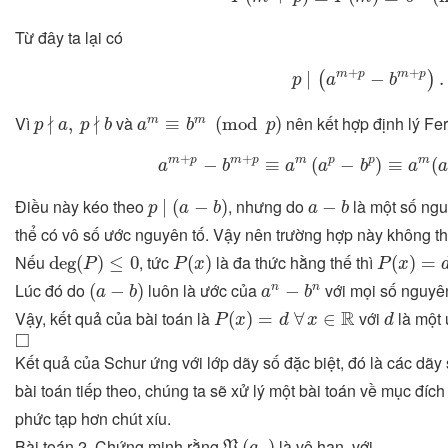
Từ đây ta lại có
p
∣
(
a
m
+
p
−
b
m
+
p
)
.
+
+
m
p
m
p
∣
−
.
(
)
p
a
b
p
∤
a
,
p
∤
b
a
m
≡
b
m
(
mod
p
)
∤
∤
Vì
và
nên kết hợp định lý Fer
,
≡
(
mod
)
m
m
p
a
p
b
a
b
p
a
m
+
p
−
b
m
+
p
≡
a
m
(
a
p
−
b
p
)
≡
a
m
(
+
+
m
p
m
p
m
p
p
m
−
≡
(
−
)
≡
(
a
b
a
a
b
a
a
p
∣
(
a
−
b
)
a
−
b
Điều này kéo theo
, nhưng do
là một số ng
∣
(
−
)
−
p
a
b
a
b
thể có vô số ước nguyên tố. Vậy nên trường hợp này không th
deg
(
P
)
≤
0
P
(
x
)
P
(
x
)
=
d
Nếu
, tức
là đa thức hằng thế thì
deg
(
)
≤
0
(
)
(
)
=
P
P
x
P
x
(
a
−
b
)
a
n
−
b
n
Lúc đó do
luôn là ước của
với mọi số nguy
(
−
)
−
n
n
a
b
a
b
P
(
x
)
=
d
∀
x
∈
R
d
R
Vậy, kết quả của bài toán là
với
là một 
(
)
=
∀
∈
P
x
d
x
d
◻
□
Kết quả của Schur ứng với lớp dãy số đặc biệt, đó là các dãy
bài toán tiếp theo, chúng ta sẽ xử lý một bài toán về mục đíc
phức tạp hơn chút xíu.
P
(
a
n
)
Bài toán 2. Chứng minh rằng
là vô hạn, với
(
)