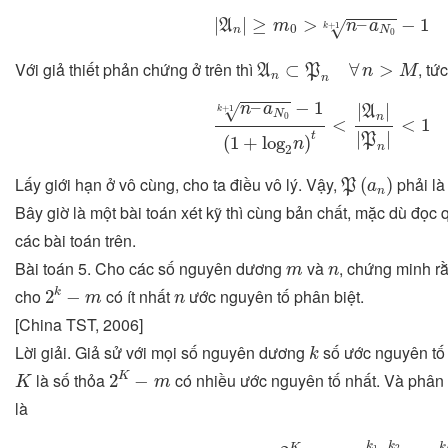
|
A
n
|
≥
m
0
>
n
–
a
N
0
k
+
1
−
1
∀
|
|
≥
>
–
−
1
A
m
n
a
√
+
1
k
0
n
N
0
A
n
⊂
P
n
∀
n
>
M
Với giả thiết phản chứng ở trên thì
, tứ
⊂
∀
>
A
P
n
M
n
n
n
–
a
N
0
k
+
1
−
1
(
1
+
log
2
n
)
t
<
|
A
n
|
–
−
1
|
|
n
a
√
+
1
A
k
N
n
0
<
<
1
|
|
t
P
(
1
+
log
)
n
n
2
P
(
a
n
)
Lấy giới hạn ở vô cùng, cho ta điều vô lý. Vậy,
phải là
(
)
P
a
n
Bây giờ là một bài toán xét kỹ thì cùng bản chất, mặc dù đọc 
các bài toán trên.
m
n
Bài toán 5. Cho các số nguyên dương
và
, chứng minh r
m
n
2
k
−
m
n
cho
có ít nhất
ước nguyên tố phân biệt.
k
2
−
m
n
[China TST, 2006]
k
Lời giải. Giả sử với mọi số nguyên dương
số ước nguyên tố
k
2
K
−
m
K
là số thỏa
có nhiều ước nguyên tố nhất. Và phân 
K
2
−
K
m
là
2
K
–
m
=
p
1
k
1
p
2
k
2
…
p
k
k
k
K