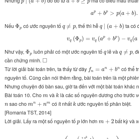
Nhưng
do đó từ
mà có điều mâu thuẫn
∣
(
+
)
+
≥
p
a
b
a
b
p
a
p
+
b
p
>
p
(
a
+
b
)
.
p
p
+
>
(
+
)
.
a
b
p
a
b
q
∣
(
a
+
b
)
q
≠
p
Φ
p
Nếu
có ước nguyên tố
, thế thì hễ
ta có đ
Φ
≠
∣
(
+
)
q
p
q
a
b
p
v
q
(
Φ
p
)
=
v
q
(
a
p
+
b
p
)
−
v
q
(
a
p
p
(
Φ
)
=
(
+
)
−
(
v
v
a
b
v
a
q
p
q
q
q
≠
p
Φ
p
q
Như vậy,
luôn phải có một ước nguyên tố
lẻ và
, 
Φ
≠
q
q
p
p
◻
□
cần chứng minh.
f
n
=
a
n
+
b
n
Từ lời giải bài toán trên, ta thấy từ dãy
có thể t
=
+
n
n
f
a
b
n
nguyên tố. Cũng cần nói thêm rằng, bài toán trên là một phiê
Nhưng chuyện đó bàn sau, giờ ta đến với một bài toán khác 
k
m
Bài toán 10. Cho
và
là các số nguyên dương cho trước v
m
k
k
m
n
+
n
m
n
sao cho
có ít nhất
ước nguyên tố phân biệt.
+
n
m
n
m
n
k
[Romania TST, 2014]
m
+
2
p
Lời giải. Lấy ra một số nguyên tố
lớn hơn
bất kỳ và 
+
2
p
m
n
m
+
m
n
=
m
m
(
m
m
(
p
2.3
k
–
1
)
+
p
3
k
.2
m
)
=
m
m
(
m
k
2.3