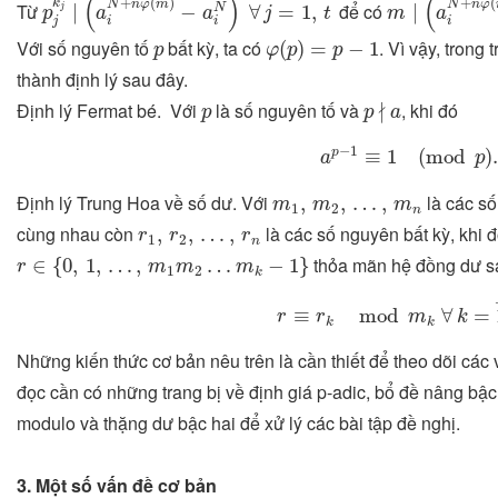
(
)
(
¯
¯¯¯¯¯¯
¯
+
(
)
+
(
k
N
n
φ
m
N
n
φ
Từ
để có
∣
−
∀
=
1
,
∣
N
j
p
a
a
j
t
m
a
j
i
i
i
φ
(
p
)
=
p
−
1
p
Với số nguyên tố
bất kỳ, ta có
. Vì vậy, trong
(
)
=
−
1
p
φ
p
p
thành định lý sau đây.
p
∤
a
p
∤
Định lý Fermat bé. Với
là số nguyên tố và
, khi đó
p
p
a
a
p
−
1
≡
1
(
mod
p
)
.
−
1
p
≡
1
(
mod
)
a
p
m
1
,
m
2
,
…
,
m
n
Định lý Trung Hoa về số dư. Với
là các s
,
,
…
,
m
m
m
1
2
n
r
1
,
r
2
,
…
,
r
n
cùng nhau còn
là các số nguyên bất kỳ, khi đ
,
,
…
,
r
r
r
1
2
n
r
∈
{
0
,
1
,
…
,
m
1
m
2
…
m
k
−
1
}
thỏa mãn hệ đồng dư s
∈
{
0
,
1
,
…
,
…
−
1
}
r
m
m
m
1
2
k
r
≡
r
k
mod
m
k
∀
k
=
1
,
n
¯
≡
mod
∀
=
r
r
m
k
k
k
Những kiến thức cơ bản nêu trên là cần thiết để theo dõi các 
đọc cần có những trang bị về định giá p-adic, bổ đề nâng bậ
modulo và thặng dư bậc hai để xử lý các bài tập đề nghị.
3. Một số vấn đề cơ bản