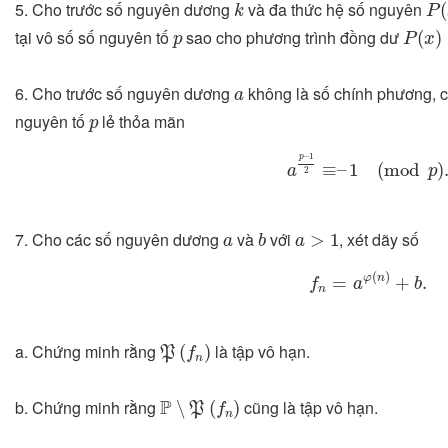
P
(
k
5. Cho trước số nguyên dương
và đa thức hệ số nguyên
(
k
P
P
(
x
)
≡
p
tại vô số số nguyên tố
sao cho phương trình đồng dư
(
)
p
P
x
a
6. Cho trước số nguyên dương
không là số chính phương, c
a
p
nguyên tố
lẻ thỏa mãn
p
a
p
–
1
2
≡
–
1
(
mod
p
)
.
–
1
p
≡
–
1
(
mod
)
a
p
2
b
a
>
1
a
7. Cho các số nguyên dương
và
với
, xét dãy số
>
1
a
b
a
f
n
=
a
φ
(
n
)
+
b
.
(
)
φ
n
=
+
.
f
a
b
n
P
(
f
n
)
a. Chứng minh rằng
là tập vô hạn.
(
)
P
f
n
P
∖
P
(
f
n
)
P
b. Chứng minh rằng
cũng là tập vô hạn.
∖
(
)
P
f
n