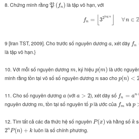
P
(
f
n
)
8. Chứng minh rằng
là tập vô hạn, với
(
)
P
f
n
f
n
=
⌊
3
2
log
n
⌋
∀
n
∈
Z
+
⌊
⌋
log
n
2
=
3
∀
∈
f
n
n
f
n
a
9 [Iran TST, 2009]. Cho trước số nguyên dương
, xét dãy
a
f
n
là tập vô hạn.}
p
(
m
)
m
10. Với mỗi số nguyên dương
, ký hiệu
là ước nguyên
(
)
m
p
m
p
(
n
)
<
2
n
n
minh rằng tồn tại vô số số nguyên dương
sao cho
(
)
<
n
p
n
f
n
=
a
n
+
1
a
>
2
a
11. Cho số nguyên dương
(với
), xét dãy số
>
2
=
n
a
a
f
a
n
f
m
p
>
m
p
nguyên dương
, tồn tại số nguyên tố
là ước của
và
m
p
f
p
m
P
(
x
)
k
12. Tìm tất cả các đa thức hệ số nguyên
và hằng số
s
(
)
P
x
k
2
n
P
(
n
)
+
k
luôn là số chính phương.
n
2
(
)
+
P
n
k