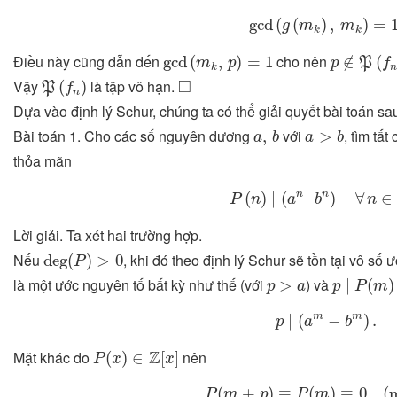
gcd
(
g
(
m
k
)
,
m
k
)
=
1.
gcd
(
(
)
,
)
=
g
m
m
k
k
gcd
(
m
k
,
p
)
=
1
p
∉
P
(
f
n
)
Điều này cũng dẫn đến
cho nên
gcd
(
,
)
=
1
∉
(
m
p
p
P
f
k
P
(
f
n
)
◻
□
Vậy
là tập vô hạn.
(
)
P
f
n
Dựa vào định lý Schur, chúng ta có thể giải quyết bài toán sa
a
,
b
a
>
b
Bài toán 1. Cho các số nguyên dương
với
, tìm tấ
,
>
a
b
a
b
thỏa mãn
P
(
n
)
∣
(
a
n
–
b
n
)
∀
n
∈
Z
n
n
(
)
∣
(
–
)
∀
∈
P
n
a
b
n
Lời giải. Ta xét hai trường hợp.
deg
(
P
)
>
0
Nếu
, khi đó theo định lý Schur sẽ tồn tại vô số
deg
(
)
>
0
P
p
∣
P
(
m
)
p
>
a
là một ước nguyên tố bất kỳ như thế (với
) và
>
∣
(
)
p
a
p
P
m
p
∣
(
a
m
−
b
m
)
.
m
m
∣
(
−
)
.
p
a
b
P
(
x
)
∈
Z
[
x
]
Z
Mặt khác do
nên
(
)
∈
[
]
P
x
x
P
(
m
+
p
)
≡
P
(
m
)
≡
0
(
mod
(
+
)
≡
(
)
≡
0
(
P
m
p
P
m