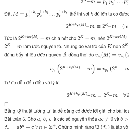
2
–
=
…
1
2
m
p
p
p
1
2
t
M
=
p
1
1
+
k
1
p
2
1
+
k
2
…
p
t
1
+
k
t
k
1
+
1
+
1
+
k
k
k
Đặt
, thế thì với
đủ lớn ta có đượ
=
…
1
2
t
M
p
p
p
k
1
2
t
2
K
+
k
φ
(
M
)
–
m
≡
2
K
–
m
(
m
+
(
)
K
k
φ
M
K
2
–
≡
2
–
(
m
m
m
2
K
+
k
φ
(
M
)
−
m
2
K
+
k
φ
(
2
K
−
m
+
(
)
+
(
)
Tức là
chia hết cho
, nên
K
k
φ
M
K
K
k
φ
M
2
−
2
−
2
m
m
2
K
2
K
−
m
K
làm ước nguyên tố. Nhưng do vai trò của
nên
K
K
2
−
2
m
K
v
p
i
(
M
)
=
v
p
i
(
2
K
đúng bấy nhiêu ước nguyên tố, đồng thời do
(
)
=
(
v
M
v
p
p
i
i
v
p
i
(
2
K
+
k
φ
(
M
)
−
m
)
=
v
p
i
(
2
K
−
(
)
+
(
)
K
k
φ
M
K
2
−
=
2
−
(
v
m
v
p
p
i
i
Từ đó dẫn đến điều vô lý là
2
K
+
k
φ
(
M
)
–
m
=
2
K
–
m
∀
k
+
(
)
K
k
φ
M
K
2
–
=
2
–
∀
m
m
◻
□
Bằng kỹ thuật tương tự, ta dễ dàng có được lời giải cho bài to
a
,
b
,
c
a
c
≠
0
b
>
Bài toán 6. Cho
là các số nguyên thỏa
và
,
,
≠
0
>
a
b
c
a
c
b
f
n
=
a
b
n
+
c
∀
n
∈
Z
+
P
(
f
n
)
+
Z
. Chứng minh rằng
là tập vô
=
+
∀
∈
(
)
n
f
a
b
c
n
P
f
n
n