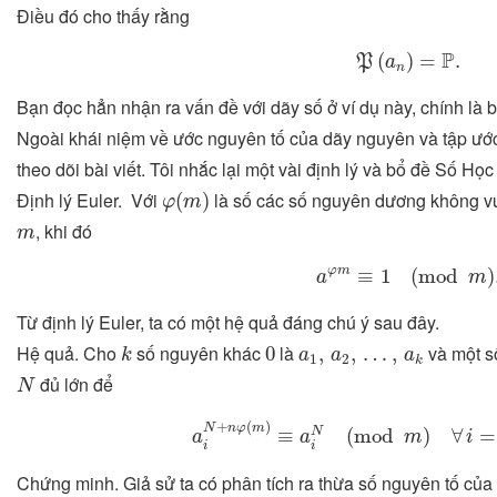
Điều đó cho thấy rằng
P
(
a
n
)
=
P
.
P
(
)
=
.
P
a
n
Bạn đọc hẳn nhận ra vấn đề với dãy số ở ví dụ này, chính là 
Ngoài khái niệm về ước nguyên tố của dãy nguyên và tập ước 
theo dõi bài viết. Tôi nhắc lại một vài định lý và bổ đề Số Họ
φ
(
m
)
Định lý Euler. Với
là số các số nguyên dương không v
(
)
φ
m
m
, khi đó
m
a
φ
m
≡
1
(
mod
m
)
.
φ
m
≡
1
(
mod
)
a
m
Từ định lý Euler, ta có một hệ quả đáng chú ý sau đây.
k
0
a
1
,
a
2
,
…
,
a
k
Hệ quả. Cho
số nguyên khác
là
và một 
0
,
,
…
,
k
a
a
a
1
2
k
N
đủ lớn để
N
a
i
N
+
n
φ
(
m
)
≡
a
i
N
(
mod
m
)
∀
i
=
1
+
(
)
N
n
φ
m
≡
(
mod
)
∀
=
N
a
a
m
i
i
i
Chứng minh. Giả sử ta có phân tích ra thừa số nguyên tố của