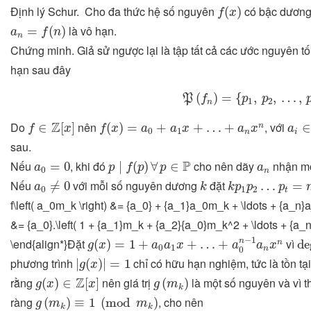
f
(
x
)
Định lý Schur. Cho đa thức hệ số nguyên
có bậc dương,
(
)
f
x
a
n
=
f
(
n
)
là vô hạn.
=
(
)
a
f
n
n
Chứng minh. Giả sử ngược lại là tập tất cả các ước nguyên t
hạn sau đây
P
(
f
n
)
=
{
p
1
,
p
2
,
…
,
p
t
}
.
(
)
=
{
,
,
…
,
P
f
p
p
1
2
n
a
i
∈
f
∈
Z
[
x
]
f
(
x
)
=
a
0
+
a
1
x
+
…
+
a
n
x
n
Z
Do
nên
, với
∈
[
]
(
)
=
+
+
…
+
n
f
x
f
x
a
a
x
a
x
a
0
1
n
i
sau.
p
∣
f
(
p
)
∀
p
∈
P
a
0
=
0
a
n
P
Nếu
, khi đó
cho nên dãy
nhận mọ
=
0
∣
(
)
∀
∈
a
p
f
p
p
a
0
n
a
0
≠
0
k
k
p
1
p
2
…
p
t
=
m
k
Nếu
với mỗi số nguyên dương
đặt
≠
0
…
=
a
k
k
p
p
p
0
1
2
t
f\left( a_0m_k \right) &= {a_0} + {a_1}a_0m_k + \ldots + {a_n
&= {a_0}.\left( 1 + {a_1}m_k + {a_2}{a_0}m_k^2 + \ldots + {a_
g
(
x
)
=
1
+
a
0
a
1
x
+
…
+
a
0
n
−
1
a
n
x
n
d
−
1
n
\end{align*}Đặt
vì
(
)
=
1
+
+
…
+
de
n
g
x
a
a
x
a
a
x
0
1
n
0
|
g
(
x
)
|
=
1
phương trình
chỉ có hữu hạn nghiệm, tức là tồn tạ
|
(
)
|
=
1
g
x
g
(
x
)
∈
Z
[
x
]
g
(
m
k
)
Z
rằng
nên giá trị
là một số nguyên và vì 
(
)
∈
[
]
(
)
g
x
x
g
m
k
g
(
m
k
)
≡
1
(
mod
m
k
)
ràng
, cho nên
(
)
≡
1
(
mod
)
g
m
m
k
k