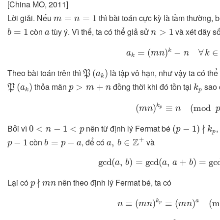
[China MO, 2011]
m
=
n
=
1
Lời giải. Nếu
thì bài toán cực kỳ là tầm thường, b
=
=
1
m
n
b
=
1
n
>
1
a
còn
tùy ý. Vì thế, ta có thể giả sử
và xét dãy s
=
1
>
1
b
a
n
a
k
=
(
m
n
)
k
−
n
∀
k
∈
Z
+
k
=
(
)
−
∀
∈
a
m
n
n
k
k
P
(
a
k
)
Theo bài toán trên thì
là tập vô hạn, như vậy ta có thể
(
)
P
a
k
P
(
a
k
)
k
p
p
>
m
+
n
thỏa mãn
đồng thời khi đó tồn tại
sao
(
)
>
+
P
a
p
m
n
k
p
k
(
m
n
)
k
p
≡
n
(
mod
p
)
.
k
(
)
≡
(
mod
m
n
n
p
p
(
p
−
1
)
∤
k
p
0
<
n
−
1
<
p
∤
Bởi vì
nên từ định lý Fermat bé
,
0
<
−
1
<
(
−
1
)
n
p
p
k
p
a
,
b
∈
Z
+
b
=
p
−
a
p
−
1
+
Z
còn
, để có
và
−
1
=
−
,
∈
p
b
p
a
a
b
gcd
(
a
,
b
)
=
gcd
(
a
,
a
+
b
)
=
gcd
(
gcd
(
,
)
=
gcd
(
,
+
)
=
gc
a
b
a
a
b
p
∤
m
n
∤
Lại có
nên theo định lý Fermat bé, ta có
p
m
n
n
≡
(
m
n
)
k
p
≡
(
m
n
)
a
(
mod
k
a
≡
(
)
≡
(
)
(
m
n
m
n
m
n
p