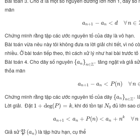
Bài toán 3. Cho
là một số nguyên dương lớn hơn 1, dãy số
d
mãn
a
n
+
1
−
a
n
<
d
∀
n
∈
Z
+
−
<
∀
∈
a
a
d
n
+
1
n
n
Chứng minh rằng tập các ước nguyên tố của dãy là vô hạn.
Bài toán vừa nêu này tôi không đưa ra lời giải chi tiết, vì n
nhiều. Ở bài toán tiếp theo, thì cách xử lý như hai bài trước tỏ 
{
a
n
}
n
∈
Z
+
Bài toán 4. Cho dãy số nguyên
tăng ngặt và giả sử
{
}
a
+
n
Z
∈
n
thỏa mãn
a
n
+
1
−
a
n
<
P
(
n
)
∀
n
∈
Z
−
<
(
)
∀
a
a
P
n
n
+
1
n
n
{
a
n
}
n
∈
Z
+
Chứng minh rằng tập các ước nguyên tố của dãy
l
{
}
a
+
n
Z
∈
n
1
+
deg
(
P
)
=
k
N
0
Lời giải. Đặt
, khi đó tồn tại
đủ lớn sao 
1
+
deg
(
)
=
P
k
N
0
a
n
+
1
<
a
n
+
P
(
n
)
<
a
n
+
n
k
∀
n
∈
k
<
+
(
)
<
+
∀
a
a
P
n
a
n
n
+
1
n
n
n
P
(
a
n
)
Giả sử
là tập hữu hạn, cụ thể
(
)
P
a
n