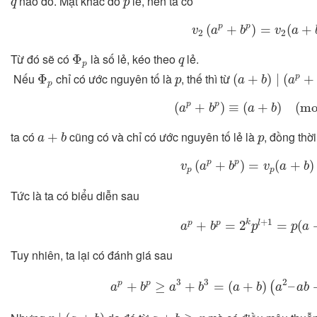
nào đó. Mặt khác do
lẻ, nên ta có
q
p
v
2
(
a
p
+
b
p
)
=
v
2
(
a
+
b
)
.
p
p
(
+
)
=
(
+
v
a
b
v
a
2
2
Φ
p
q
Từ đó sẽ có
là số lẻ, kéo theo
lẻ.
Φ
q
p
(
a
+
b
)
∣
(
a
p
+
b
p
)
Φ
p
p
Nếu
chỉ có ước nguyên tố là
, thế thì từ
Φ
(
+
)
∣
(
+
p
p
a
b
a
p
(
a
p
+
b
p
)
≡
(
a
+
b
)
(
mod
p
p
p
(
+
)
≡
(
+
)
(
mo
a
b
a
b
a
+
b
p
ta có
cũng có và chỉ có ước nguyên tố lẻ là
, đồng thời
+
a
b
p
v
p
(
a
p
+
b
p
)
=
v
p
(
a
+
b
)
+
p
p
(
+
)
=
(
+
)
v
a
b
v
a
b
p
p
Tức là ta có biểu diễn sau
a
p
+
b
p
=
2
k
p
l
+
1
=
p
(
a
+
+
1
k
p
p
l
+
=
2
=
(
a
b
p
p
a
Tuy nhiên, ta lại có đánh giá sau
a
p
+
b
p
≥
a
3
+
b
3
=
(
a
+
b
)
(
a
2
–
a
b
+
b
3
3
2
p
p
+
≥
+
=
(
+
)
–
(
a
b
a
b
a
b
a
a
b
p
∣
(
a
+
b
)
a
+
b
≥
p