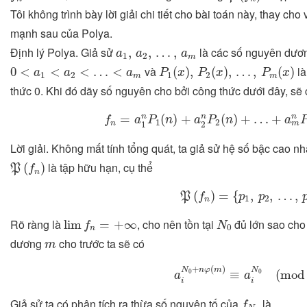
Tôi không trình bày lời giải chi tiết cho bài toán này, thay cho
mạnh sau của Polya.
a
1
,
a
2
,
…
,
a
m
Định lý Polya. Giả sử
là các số nguyên dươn
,
,
…
,
a
a
a
1
2
m
P
1
(
x
)
,
P
2
(
x
)
,
…
,
P
m
(
x
)
0
<
a
1
<
a
2
<
…
<
a
m
và
là
0
<
<
<
…
<
(
)
,
(
)
,
…
,
(
)
a
a
a
P
x
P
x
P
x
1
2
1
2
m
m
thức 0. Khi đó dãy số nguyên cho bởi công thức dưới đây, sẽ
f
n
=
a
1
n
P
1
(
n
)
+
a
2
n
P
2
(
n
)
+
…
+
a
m
n
=
(
)
+
(
)
+
…
+
n
n
n
f
a
P
n
a
P
n
a
1
2
n
m
1
2
Lời giải. Không mất tính tổng quát, ta giả sử hệ số bậc cao n
P
(
f
n
)
là tập hữu hạn, cụ thể
(
)
P
f
n
P
(
f
n
)
=
{
p
1
,
p
2
,
…
,
p
t
}
.
(
)
=
{
,
,
…
,
P
f
p
p
1
2
n
lim
f
n
=
+
∞
N
0
Rõ ràng là
, cho nên tồn tại
đủ lớn sao ch
lim
=
+
∞
f
N
0
n
m
dương
cho trước ta sẽ có
m
a
i
N
0
+
n
φ
(
m
)
≡
a
i
N
0
(
mo
+
(
)
N
n
φ
m
N
≡
(
mod
0
0
a
a
i
i
f
N
0
Giả sử ta có phân tích ra thừa số nguyên tố của
là
f