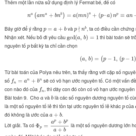
Thêm một lần nữa sử dụng định lý Fermat bé, để có
n
a
(
a
m
a
+
b
n
b
)
=
a
(
m
n
)
a
+
(
p
–
a
)
n
p
≡
a
n
+
a
a
a
b
p
+
=
(
)
+
(
–
)
≡
(
)
n
a
m
b
n
a
m
n
p
a
n
a
n
p
∤
n
b
p
=
a
+
b
∤
Bây giờ để ý rằng
và
, ta có điều cần chứng
=
+
b
p
a
b
p
n
gcd
(
a
,
b
)
=
1
Nhận xét. Nếu bỏ đi yêu cầu
thì bài toán sẽ tr
gcd
(
,
)
=
1
a
b
p
nguyên tố
bất kỳ ta chỉ cần chọn
p
(
a
,
b
)
=
(
p
−
1
,
(
p
−
1
)
2
)
.
(
,
)
=
−
1
,
(
−
1
(
a
b
p
p
Từ bài toán của Polya nêu trên, ta thấy rằng với cặp số ngu
f
n
=
a
n
+
b
n
số
sẽ có vô hạn ước nguyên tố. Có một vấn đề đ
=
+
n
n
f
a
b
n
f
n
con nào đó của
, thì dãy con đó còn có vô hạn ước nguyên 
f
n
b
a
Bài toán 9. Cho
và
là các số nguyên dương nguyên tố cù
a
b
p
là một số nguyên tố lẻ thì tồn tại ước nguyên tố lẻ khác
của
p
a
+
b
đó không là ước của
.
+
a
b
Φ
p
=
a
p
+
b
p
a
+
b
+
p
p
a
b
Lời giải. Ta có
là một số nguyên dương lớn 
Φ
=
p
+
a
b
q
p