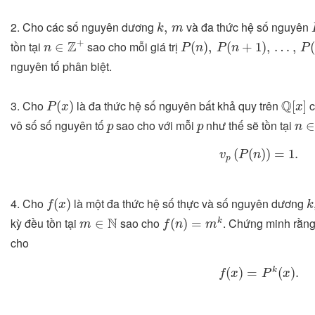
k
,
m
2. Cho các số nguyên dương
và đa thức hệ số nguyên
,
k
m
n
∈
Z
+
P
(
n
)
,
P
(
n
+
1
)
,
…
,
P
(
n
+
m
)
+
Z
tồn tại
sao cho mỗi giá trị
∈
(
)
,
(
+
1
)
,
…
,
(
n
P
n
P
n
P
nguyên tố phân biệt.
P
(
x
)
Q
[
x
]
Q
3. Cho
là đa thức hệ số nguyên bất khả quy trên
c
(
)
[
]
P
x
x
n
∈
p
p
vô số số nguyên tố
sao cho với mỗi
như thế sẽ tồn tại
p
p
n
v
p
(
P
(
n
)
)
=
1.
(
(
)
)
=
1.
v
P
n
p
f
(
x
)
k
4. Cho
là một đa thức hệ số thực và số nguyên dương
(
)
f
x
k
f
(
n
)
=
m
k
m
∈
N
N
kỳ đều tồn tại
sao cho
. Chứng minh rằng 
∈
(
)
=
k
m
f
n
m
cho
f
(
x
)
=
P
k
(
x
)
.
k
(
)
=
(
)
.
f
x
P
x