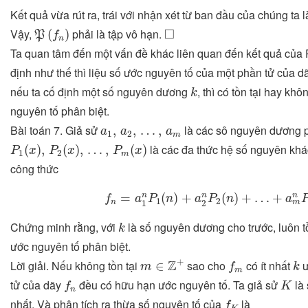
Kết quả vừa rút ra, trái với nhận xét từ ban đầu của chúng ta 
P
(
f
n
)
◻
□
Vậy,
phải là tập vô hạn.
(
)
P
f
n
Ta quan tâm đến một vấn đề khác liên quan đến kết quả của P
định như thế thì liệu số ước nguyên tố của một phần tử của d
k
nếu ta cố định một số nguyên dương
, thì có tồn tại hay kh
k
nguyên tố phân biệt.
a
1
,
a
2
,
…
,
a
m
Bài toán 7. Giả sử
là các sô nguyên dương p
,
,
…
,
a
a
a
1
2
m
P
1
(
x
)
,
P
2
(
x
)
,
…
,
P
m
(
x
)
là các đa thức hệ số nguyên khá
(
)
,
(
)
,
…
,
(
)
P
x
P
x
P
x
1
2
m
công thức
f
n
=
a
1
n
P
1
(
n
)
+
a
2
n
P
2
(
n
)
+
…
+
a
m
n
=
(
)
+
(
)
+
…
+
n
n
n
f
a
P
n
a
P
n
a
1
2
n
m
1
2
k
Chứng minh rằng, với
là số nguyên dương cho trước, luôn t
k
ước nguyên tố phân biệt.
m
∈
Z
+
f
m
k
+
Z
Lời giải. Nếu không tồn tại
sao cho
có ít nhất
ư
∈
m
f
k
m
f
n
K
tử của dãy
đều có hữu hạn ước nguyên tố. Ta giả sử
là 
f
K
n
f
K
nhất. Và phân tích ra thừa số nguyên tố của
là
f