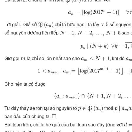
P
a
n
a
n
=
⌊
log
(
2017
n
+
1
)
⌋
∀
n
n
=
⌊
log
(
2017
+
1
)
⌋
∀
a
n
P
(
a
n
)
5
Lời giải. Giả sử
chỉ là hữu hạn. Ta lấy ra
số nguyên
(
)
5
P
a
n
N
+
1
,
N
+
2
,
…
,
N
+
5
số nguyên dương liên tiếp
sao 
+
1
,
+
2
,
…
,
+
5
N
N
N
p
k
∣
(
N
+
k
)
∀
k
=
1
,
5
¯
.
¯
¯¯¯¯¯¯
∣
(
+
)
∀
=
1
,
p
N
k
k
k
a
m
≤
N
+
1
a
m
Giờ gọi
là chỉ số lớn nhất sao cho
, khi đó
≤
+
1
m
a
N
a
m
1
<
a
m
+
1
–
a
m
=
⌊
log
(
2017
m
+
1
+
1
)
⌋
–
⌊
l
+
1
m
1
<
–
=
log
2017
+
1
–
⌊
⌊
(
)
⌋
a
a
+
1
m
m
Cho nên ta có được
{
a
m
;
a
m
+
1
}
∩
{
N
+
1
,
N
+
2
,
…
,
{
;
}
∩
{
+
1
,
+
2
,
…
a
a
N
N
+
1
m
m
p
∉
P
(
a
n
)
p
∣
a
m
a
Từ đây thấy sẽ tồn tại số nguyên tố
thoả
∉
(
)
∣
p
P
a
p
a
a
n
m
◻
□
ban đầu của chúng ta.
d
=
Bài toán trên, chỉ là hệ quả của bài toán sau đây (ứng với
d
d