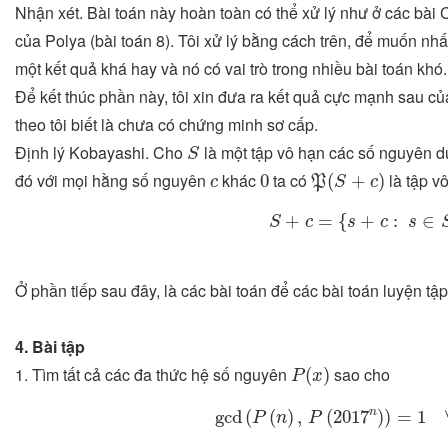
Nhận xét. Bài toán này hoàn toàn có thể xử lý như ở các bài 
của Polya (bài toán 8). Tôi xử lý bằng cách trên, để muốn nh
một kết quả khá hay và nó có vai trò trong nhiều bài toán khó.
Để kết thúc phần này, tôi xin đưa ra kết quả cực mạnh sau c
theo tôi biết là chưa có chứng minh sơ cấp.
S
Định lý Kobayashi. Cho
là một tập vô hạn các số nguyên 
S
P
(
S
+
c
)
0
c
đó với mọi hằng số nguyên
khác
ta có
là tập vô
0
(
+
)
c
P
S
c
S
+
c
=
{
s
+
c
:
s
∈
S
}
.
+
=
{
+
:
∈
S
c
s
c
s
Ở phần tiếp sau đây, là các bài toán để các bài toán luyện tập
4. Bài tập
P
(
x
)
1. Tìm tất cả các đa thức hệ số nguyên
sao cho
(
)
P
x
gcd
(
P
(
n
)
,
P
(
2017
n
)
)
=
1
∀
n
n
gcd
(
(
)
,
(
2017
)
)
=
1
P
n
P