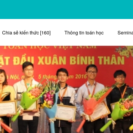
Chia sẻ kiến thức [160]
Thông tin toán học
Semina