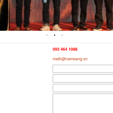
1
2
3
093 464 1088
math@namsang.vn