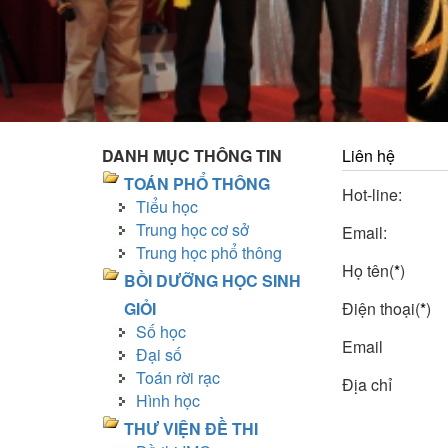
DANH MỤC THÔNG TIN
Liên hệ
TOÁN PHỔ THÔNG
Hot-line:
Tiểu học
Trung học cơ sở
Email:
Trung học phổ thông
Họ tên(
*
)
BỒI DƯỠNG HỌC SINH
GIỎI
Điện thoại(
*
)
Số học
Email
Đại số
Toán rời rạc
Địa chỉ
Hình học
THƯ VIỆN ĐỀ THI