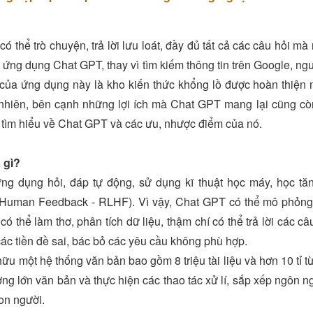
 thể trò chuyện, trả lời lưu loát, đầy đủ tất cả các câu hỏi mà 
i ứng dụng Chat GPT, thay vì tìm kiếm thông tin trên Google, ngư
của ứng dụng này là kho kiến thức khổng lồ được hoàn thiện 
nhiên, bên cạnh những lợi ích mà Chat GPT mang lại cũng còn
tìm hiểu về Chat GPT và các ưu, nhược điểm của nó.
 gì?
ng dụng hỏi, đáp tự động, sử dụng kĩ thuật học máy, học tă
 Human Feedback - RLHF). Vì vậy, Chat GPT có thể mô phỏng c
ó thể làm thơ, phân tích dữ liệu, thậm chí có thể trả lời các 
các tiền đề sai, bác bỏ các yêu cầu không phù hợp.
u một hệ thống văn bản bao gồm 8 triệu tài liệu và hơn 10 tỉ t
ượng lớn văn bản và thực hiện các thao tác xử lí, sắp xếp ngôn n
con người.