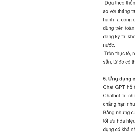
Dựa theo thống
so với tháng t
hành ra cộng đ
dùng trên toàn
đăng ký tài kh
nước.
Trên thực tế, 
sẵn, từ đó có 
5. Ứng dụng c
Chat GPT hỗ t
Chatbot tài ch
chẳng hạn như h
Bằng những cuộ
tối ưu hóa hiệ
dụng có khả nă