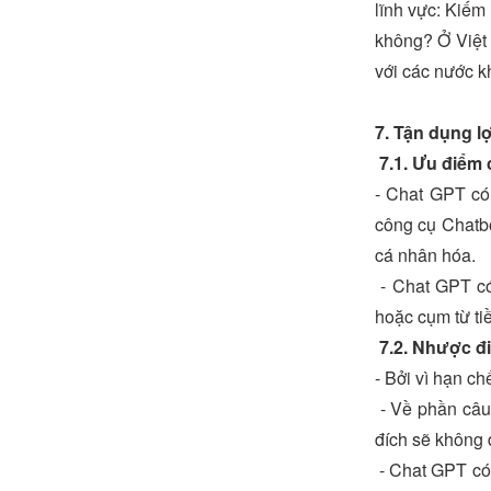
lĩnh vực: Kiếm
không? Ở Việt 
với các nước k
7. Tận dụng l
7.1. Ưu điểm
- Chat GPT có 
công cụ Chatbo
cá nhân hóa.
- Chat GPT có
hoặc cụm từ ti
7.2. Nhược đ
- Bởi vì hạn c
- Về phần câu 
đích sẽ không 
- Chat GPT có 