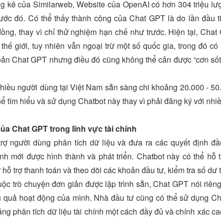
 kê của Similarweb, Website của OpenAI có hơn 304 triệu lượ
rước đó. Có thể thấy thành công của Chat GPT là do lần đầu 
ồng, thay vì chỉ thử nghiệm hạn chế như trước. Hiện tại, Chat
 thế giới, tuy nhiên vẫn ngoại trừ một số quốc gia, trong đó 
oản Chat GPT nhưng điều đó cũng không thể cản được “cơn sốt
nhiều người dùng tại Việt Nam sẵn sàng chi khoảng 20.000 - 5
thể tìm hiểu và sử dụng Chatbot này thay vì phải đăng ký với nhi
ủa Chat GPT trong lĩnh vực tài chính
rợ người dùng phân tích dữ liệu và đưa ra các quyết định đầ
ính mới được hình thành và phát triển. Chatbot này có thể hỗ t
ỗ trợ thanh toán và theo dõi các khoản đầu tư, kiểm tra số dư t
c trò chuyện đơn giản được lập trình sẵn, Chat GPT nói riêng 
u quả hoạt động của mình. Nhà đầu tư cũng có thể sử dụng Ch
ng phân tích dữ liệu tài chính một cách đầy đủ và chính xác c