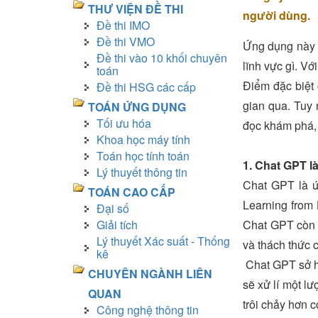
THƯ VIỆN ĐỀ THI
người dùng.
Đề thi IMO
Đề thi VMO
Ứng dụng này có
Đề thi vào 10 khối chuyên
lĩnh vực gì. Vớ
toán
Điểm đặc biệt 
Đề thi HSG các cấp
gian qua. Tuy 
TOÁN ỨNG DỤNG
Tối ưu hóa
đọc khám phá, 
Khoa học máy tính
Toán học tính toán
1. Chat GPT là
Lý thuyết thông tin
Chat GPT là ứ
TOÁN CAO CẤP
Learning from
Đại số
Giải tích
Chat GPT còn c
Lý thuyết Xác suất - Thống
và thách thức 
kê
Chat GPT sở hữ
CHUYÊN NGÀNH LIÊN
sẽ xử lí một l
QUAN
trôi chảy hơn 
Công nghệ thông tin