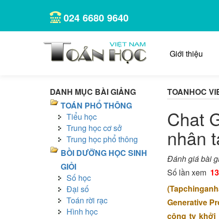
024 6680 9640
Giới thiệu
DANH MỤC BÀI GIẢNG
TOANHOC VI
TOÁN PHỔ THÔNG
Chat G
Tiểu học
Trung học cơ sở
nhân t
Trung học phổ thông
BỒI DƯỠNG HỌC SINH
Đánh giá bài g
GIỎI
Số lần xem
13
Số học
(Tapchinganh
Đại số
Toán rời rạc
Generative Pr
Hình học
công ty khởi 