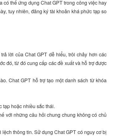
g ta có thể ứng dụng Chat GPT trong công việc hay
y, tuy nhiên, đăng ký tài khoản khá phức tạp so
trả lời của Chat GPT dễ hiểu, trôi chảy hơn các
c đó, từ đó cung cấp các đề xuất và hỗ trợ được
nào. Chat GPT hỗ trợ tạo một danh sách từ khóa
 tạp hoặc nhiều sắc thái.
 thế với những câu hỏi chung chung không có chủ
i lệch thông tin. Sử dụng Chat GPT có nguy cơ bị