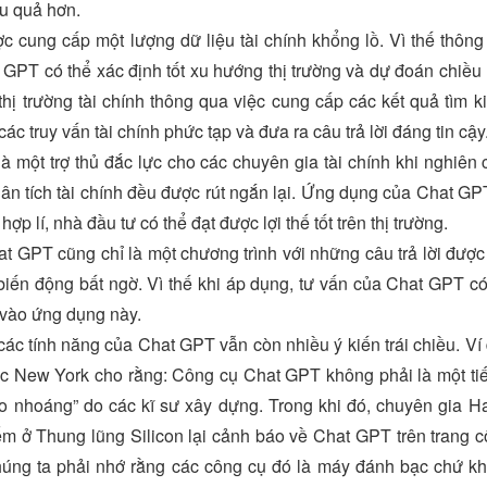
u quả hơn.
 cung cấp một lượng dữ liệu tài chính khổng lồ. Vì thế thôn
 GPT có thể xác định tốt xu hướng thị trường và dự đoán chiều
ị trường tài chính thông qua việc cung cấp các kết quả tìm k
các truy vấn tài chính phức tạp và đưa ra câu trả lời đáng tin cậy
 một trợ thủ đắc lực cho các chuyên gia tài chính khi nghiên c
ân tích tài chính đều được rút ngắn lại. Ứng dụng của Chat GPT
ợp lí, nhà đầu tư có thể đạt được lợi thế tốt trên thị trường.
 GPT cũng chỉ là một chương trình với những câu trả lời được lậ
biến động bất ngờ. Vì thế khi áp dụng, tư vấn của Chat GPT có 
 vào ứng dụng này.
ác tính năng của Chat GPT vẫn còn nhiều ý kiến trái chiều. Ví
c New York cho rằng: Công cụ Chat GPT không phải là một tiế
o nhoáng” do các kĩ sư xây dựng. Trong khi đó, chuyên gia H
m ở Thung lũng Silicon lại cảnh báo về Chat GPT trên trang c
húng ta phải nhớ rằng các công cụ đó là máy đánh bạc chứ kh