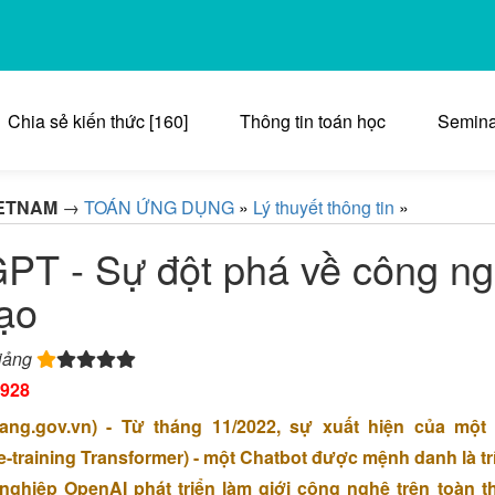
Chia sẻ kiến thức [160]
Thông tin toán học
Semina
ETNAM
→
TOÁN ỨNG DỤNG
»
Lý thuyết thông tin
»
PT - Sự đột phá về công ng
ạo
iảng
928
ang.gov.vn) - Từ tháng 11/2022, sự xuất hiện của mộ
e-training Transformer) - một Chatbot được mệnh danh là trí
nghiệp OpenAI phát triển làm giới công nghệ trên toàn t