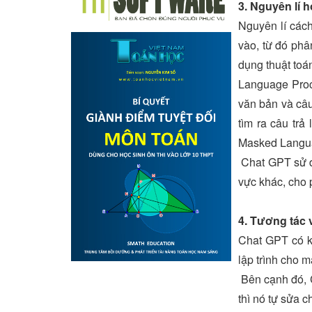
3. Nguyên lí 
Nguyên lí các
vào, từ đó phâ
dụng thuật toá
Language Proc
văn bản và câu
tìm ra câu trả
Masked Languag
Chat GPT sử dụ
vực khác, cho 
4. Tương tác
Chat GPT có kh
lập trình cho má
Bên cạnh đó, C
thì nó tự sửa c