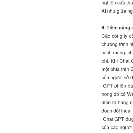
nghiên cứu thu
AI như giữa ng
6. Tiềm năng 
Các công ty c
chương trình n
cách mạng, ch
phí. Khi Chat 
một phía trên 
của người sử dụ
GPT phiên bản 
trong đó có We
diễn ra hàng 
đoạn đối thoại
Chat GPT được
của các người 