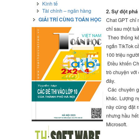
Kinh tế
Tài chính – ngân hàng
2. Sự đột ph
GIẢI TRÍ CÙNG TOÁN HỌC
Chat GPT chỉ m
chỉ sau một tu
Theo thống kê
ngắn TikTok cầ
100 triệu ngườ
Điều khiến Cha
trò chuyện với
đây.
Các chuyên gi
khác. Lượng ng
này cũng đặt r
nhưng hầu hết 
Microsoft.