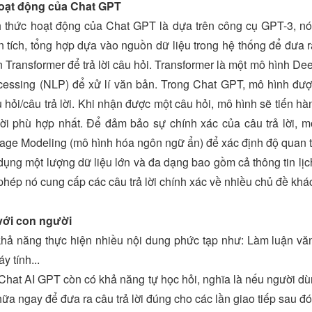
hoạt động của Chat GPT
h thức hoạt động của Chat GPT là dựa trên công cụ GPT-3, nó
n tích, tổng hợp dựa vào nguồn dữ liệu trong hệ thống để đưa r
n Transformer để trả lời câu hỏi. Transformer là một mô hình D
essing (NLP) để xử lí văn bản. Trong Chat GPT, mô hình được
 hỏi/câu trả lời. Khi nhận được một câu hỏi, mô hình sẽ tiến h
 lời phù hợp nhất. Để đảm bảo sự chính xác của câu trả lời, m
e Modeling (mô hình hóa ngôn ngữ ẩn) để xác định độ quan trọ
ng một lượng dữ liệu lớn và đa dạng bao gồm cả thông tin lịch
phép nó cung cấp các câu trả lời chính xác về nhiều chủ đề khá
 với con người
ả năng thực hiện nhiều nội dung phức tạp như: Làm luận văn, 
y tính...
hat AI GPT còn có khả năng tự học hỏi, nghĩa là nếu người dùn
hữa ngay để đưa ra câu trả lời đúng cho các lần giao tiếp sau đó