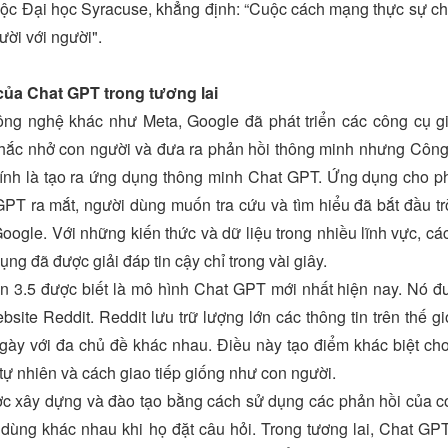
ộc Đại học Syracuse, khẳng định: “Cuộc cách mạng thực sự chí
ười với người".
của Chat GPT trong tương lai
ông nghệ khác như Meta, Google đã phát triển các công cụ gi
hắc nhở con người và đưa ra phản hồi thông minh nhưng Công 
ính là tạo ra ứng dụng thông minh Chat GPT. Ứng dụng cho ph
GPT ra mắt, người dùng muốn tra cứu và tìm hiểu đã bắt đầu tr
Google. Với những kiến thức và dữ liệu trong nhiều lĩnh vực, c
ng đã được giải đáp tin cậy chỉ trong vài giây.
3.5 được biết là mô hình Chat GPT mới nhất hiện nay. Nó được
bsite Reddit. Reddit lưu trữ lượng lớn các thông tin trên thế 
ngày với đa chủ đề khác nhau. Điều này tạo điểm khác biệt c
 tự nhiên và cách giao tiếp giống như con người.
 xây dựng và đào tạo bằng cách sử dụng các phản hồi của c
dùng khác nhau khi họ đặt câu hỏi. Trong tương lai, Chat GP