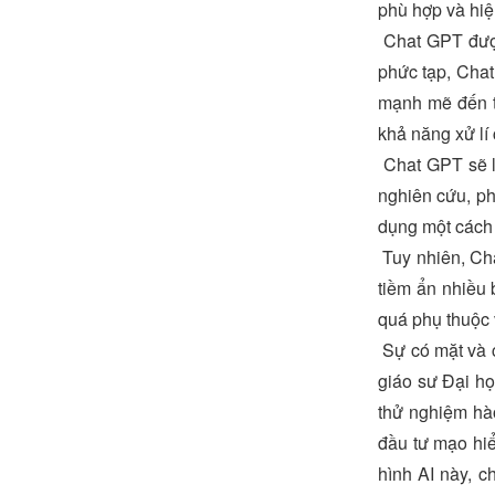
phù hợp và hiệ
Chat GPT được
phức tạp, Chat
mạnh mẽ đến th
khả năng xử lí 
Chat GPT sẽ là
nghiên cứu, ph
dụng một cách h
Tuy nhiên, Chat
tiềm ẩn nhiều 
quá phụ thuộc
Sự có mặt và c
giáo sư Đại họ
thử nghiệm hà
đầu tư mạo hiể
hình AI này, c