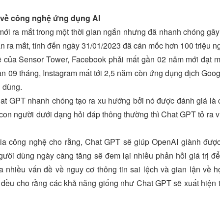
á về công nghệ ứng dụng AI
ới ra mắt trong một thời gian ngắn nhưng đã nhanh chóng gây s
ần ra mắt, tính đến ngày 31/01/2023 đã cán mốc hơn 100 triệu n
 của Sensor Tower, Facebook phải mất gần 02 năm mới đạt mức
n 09 tháng, Instagram mất tới 2,5 năm còn ứng dụng dịch Goog
i dùng.
t GPT nhanh chóng tạo ra xu hướng bởi nó được đánh giá là c
 con người dưới dạng hỏi đáp thông thường thì Chat GPT tỏ ra vư
a công nghệ cho rằng, Chat GPT sẽ giúp OpenAI giành được lợ
ười dùng ngày càng tăng sẽ đem lại nhiều phản hồi giá trị đ
a nhiều vấn đề về nguy cơ thông tin sai lệch và gian lận về h
đều cho rằng các khả năng giống như Chat GPT sẽ xuất hiện tr