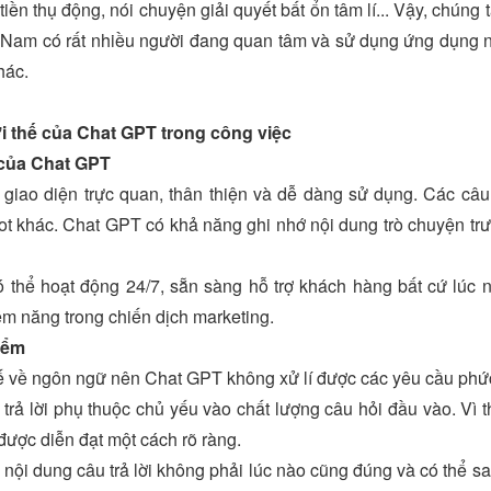
 tiền thụ động, nói chuyện giải quyết bất ổn tâm lí... Vậy, chún
Nam có rất nhiều người đang quan tâm và sử dụng ứng dụng nà
hác.
ợi thế của Chat GPT trong công việc
 của Chat GPT
giao diện trực quan, thân thiện và dễ dàng sử dụng. Các câu 
t khác. Chat GPT có khả năng ghi nhớ nội dung trò chuyện trướ
 thể hoạt động 24/7, sẵn sàng hỗ trợ khách hàng bất cứ lúc 
ềm năng trong chiến dịch marketing.
iểm
hế về ngôn ngữ nên Chat GPT không xử lí được các yêu cầu phức
trả lời phụ thuộc chủ yếu vào chất lượng câu hỏi đầu vào. Vì
được diễn đạt một cách rõ ràng.
nội dung câu trả lời không phải lúc nào cũng đúng và có thể sa