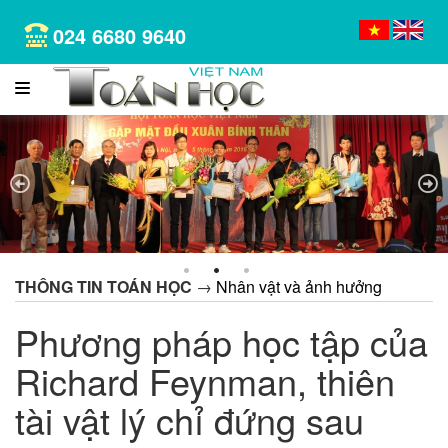
024 6680 9640
1
2
3
THÔNG TIN TOÁN HỌC
→
Nhân vật và ảnh hưởng
Phương pháp học tập của
Richard Feynman, thiên
tài vật lý chỉ đứng sau