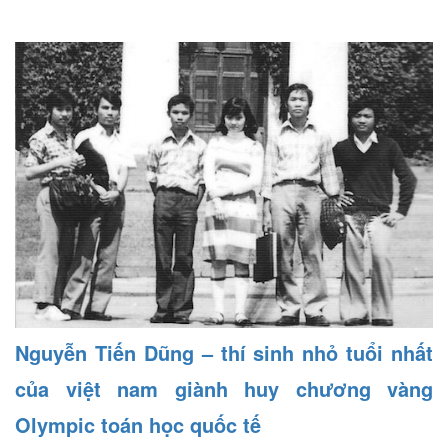
TIN TỨC KHÁC
Nguyễn Tiến Dũng – thí sinh nhỏ tuổi nhất
của việt nam giành huy chương vàng
Olympic toán học quốc tế